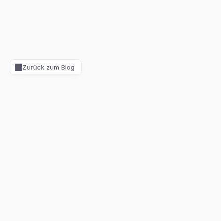
Zurück zum Blog
Schadstoffprüfung Haus – Auf
was ist zu achten?
Schadstoffprüfung Haus – Auf was ist zu achten? Der 
umfassende Ratgeber für Hausbesitzer, Käufer und Sanierer
Dipl.-Bauing. Alexander Fleming
28.06.2026
10
min