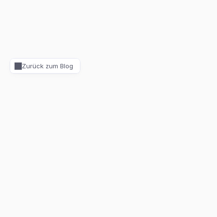
Zurück zum Blog
Asbest - Alles was sie über
Asbest wissen müssen
Asbest - Alles was sie über Asbest wissen müssen
Dipl.-Bauing. Alexander Fleming
25.06.2026
10
min